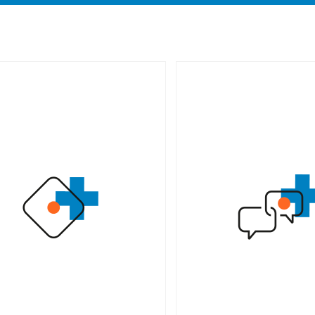
quipe de journalistes, forte
Compréhension de not
 approche à 360 degrés du
de santé et de ses
r de la santé, vous apporte
proximité avec les acte
expertise sectorielle et sa
depuis plus de 15 
odologie exigeantes pour
permettent de reven
er, expliquer, décoder notre
connaissance fin
système de santé.
problématiques 
interactions, afin de v
Voir le cas d'usage
une information pert
votre audien
Voir le cas d'u