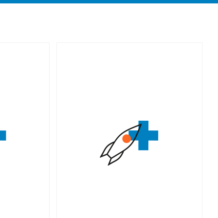
re système
Agence de presse, notre métier est
 enjeux,
de nous glisser dans votre projet
urs de santé
éditorial et de lui donner corps au
ans nous
jour le jour. Nous sommes votre
diquer une
équipe de rédaction, paramétrée
e des
selon vos besoins et vos ressources
et des
internes.
ous apporter
Voir le cas d'usage
inente pour
ce.
sage