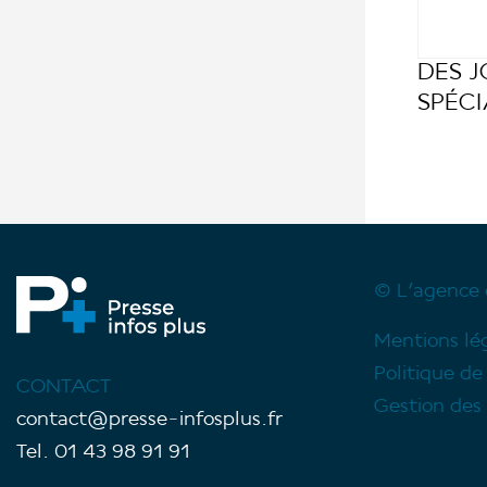
DES 
SPÉCI
© L’agence 
Mentions lé
Politique de
CONTACT
Gestion des 
contact@presse-infosplus.fr
Tel. 01 43 98 91 91