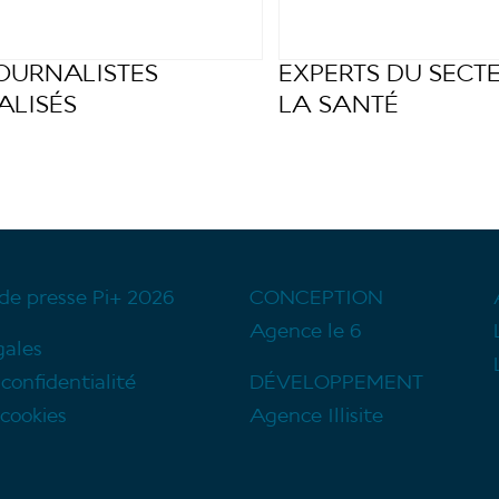
JOURNALISTES
EXPERTS DU SECT
ALISÉS
LA SANTÉ
de presse Pi+ 2026
CONCEPTION
Agence le 6
gales
 confidentialité
DÉVELOPPEMENT
cookies
Agence Illisite