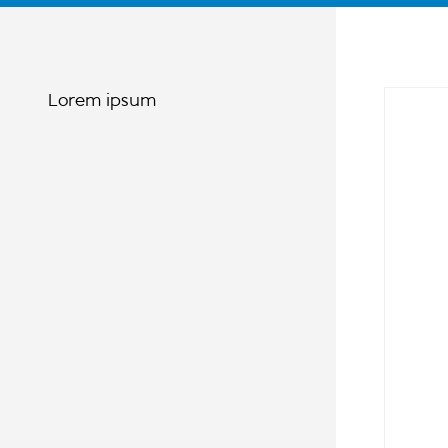
Lorem ipsum
Notre é
de son
secteu
son 
méth
inform